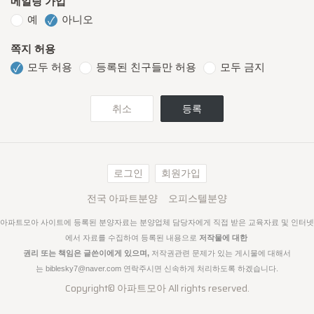
메일링 가입
예
아니오
✓
쪽지 허용
모두 허용
등록된 친구들만 허용
모두 금지
✓
취소
등록
로그인
회원가입
전국 아파트분양
오피스텔분양
아파트모아 사이트에 등록된 분양자료는 분양업체 담당자에게 직접 받은 교육자료 및 인터넷
에서 자료를 수집하여
등록된 내용으로
저작물에 대한
권리 또는 책임은 글쓴이에게 있으며,
저작권관련 문제가 있는 게시물에 대해서
는
biblesky7@naver.com 연락주시면 신속하게 처리하도록 하겠습니다.
Copyright©
아파트모아
All rights reserved.