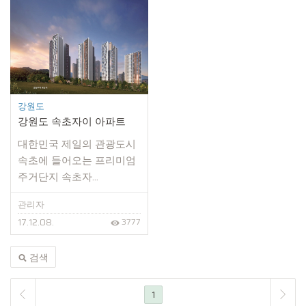
강원도
강원도 속초자이 아파트
대한민국 제일의 관광도시
속초에 들어오는 프리미엄
주거단지 속초자...
관리자
17.12.08.
3777
검색
1