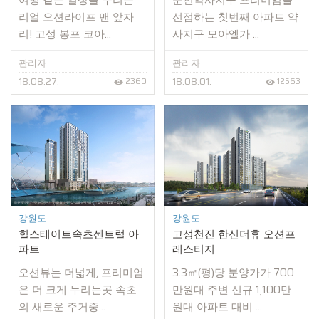
여행 같은 일상을 누리는
춘천약사지구 프리미엄을
리얼 오션라이프 맨 앞자
선점하는 첫번째 아파트 약
리! 고성 봉포 코아...
사지구 모아엘가 ...
관리자
관리자
18.08.27.
18.08.01.
2360
12563
강원도
강원도
힐스테이트속초센트럴 아
고성천진 한신더휴 오션프
파트
레스티지
오션뷰는 더넓게, 프리미엄
3.3㎡(평)당 분양가가 700
은 더 크게 누리는곳 속초
만원대 주변 신규 1,100만
의 새로운 주거중...
원대 아파트 대비 ...