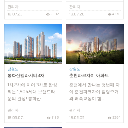
관리자
관리자
18.07.23.
18.07.20.
2392
4378
강원도
강원도
봉화산벨라시티3차
춘천파크자이 아파트
1차,2차에 이어 3차로 완성
춘천에서 만나는 첫번째 자
되는 1,904세대 브랜드타
이 춘천파크자이 힐링주거
운의 완성! 봉화산...
와 쾌속교동이 함...
관리자
관리자
18.05.07.
18.02.05.
2128
2364