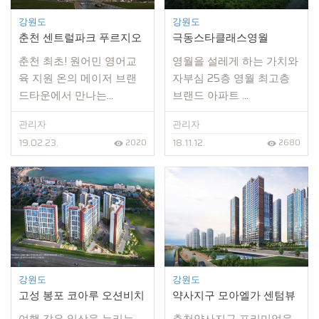
강원도
강원도
춘천 센트럴파크 푸르지오
극동스타클래스영월
춘천 최초! 원어민 영어교
영월을 설레게 하는 가치와
육 지원 온의 메이저 브랜
자부심 25층 영월 최고층
드타운에서 만나는...
브랜드 아파트 ...
관리자
관리자
19.02.23.
18.11.12.
2020
2680
강원도
강원도
고성 봉포 코아루 오션비치
약사지구 모아엘가 센텀뷰