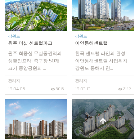
강원도
강원도
원주 더샵 센트럴파크
이안동해센트럴
원주 최중심 무실동권역의
천곡 센트럴 라인의 완성!
생활인프라! 축구장 50개
이안동해센트럴 사업위치
크기 중앙공원의 ...
강원도 동해시 천...
관리자
관리자
19.04.05.
19.03.13.
3015
2142