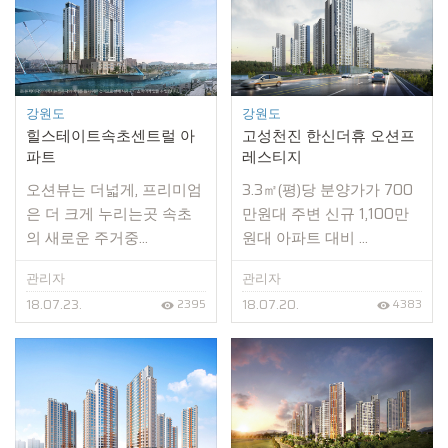
강원도
강원도
힐스테이트속초센트럴 아
고성천진 한신더휴 오션프
파트
레스티지
오션뷰는 더넓게, 프리미엄
3.3㎡(평)당 분양가가 700
은 더 크게 누리는곳 속초
만원대 주변 신규 1,100만
의 새로운 주거중...
원대 아파트 대비 ...
관리자
관리자
18.07.23.
18.07.20.
2395
4383