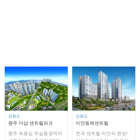
강원도
강원도
원주 더샵 센트럴파크
이안동해센트럴
원주 최중심 무실동권역의
천곡 센트럴 라인의 완성!