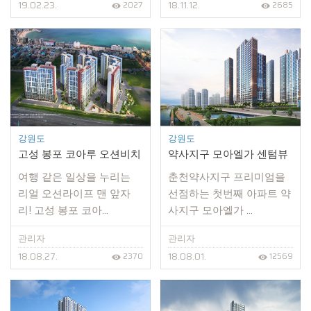
19.02.23.
18.11.12.
2027
2685
강원도
강원도
고성 봉포 코아루 오션비치
약사지구 모아엘가 센텀뷰
여행 같은 일상을 누리는
춘천약사지구 프리미엄을
리얼 오션라이프 맨 앞자
선점하는 첫번째 아파트 약
리! 고성 봉포 코아...
사지구 모아엘가 ...
관리자
관리자
18.08.27.
18.08.01.
2370
12569