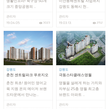
생활인프라! 축구장 50개
이안동해센트럴 사업위치
크기 중앙공원의 ...
강원도 동해시 천...
관리자
관리자
19.04.05.
19.03.13.
3023
2152
강원도
강원도
춘천 센트럴파크 푸르지오
극동스타클래스영월
춘천 최초! 원어민 영어교
영월을 설레게 하는 가치와
육 지원 온의 메이저 브랜
자부심 25층 영월 최고층
드타운에서 만나는...
브랜드 아파트 ...
관리자
관리자