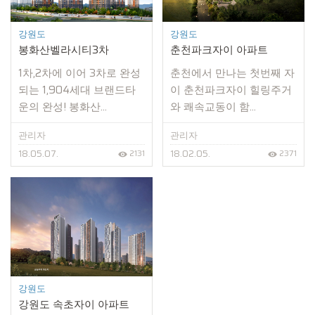
강원도
강원도
봉화산벨라시티3차
춘천파크자이 아파트
1차,2차에 이어 3차로 완성
춘천에서 만나는 첫번째 자
되는 1,904세대 브랜드타
이 춘천파크자이 힐링주거
운의 완성! 봉화산...
와 쾌속교동이 함...
관리자
관리자
18.05.07.
18.02.05.
2131
2371
강원도
강원도 속초자이 아파트