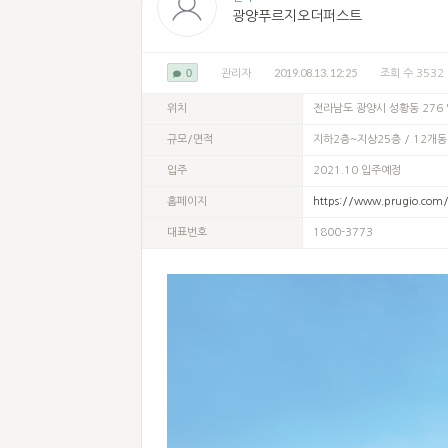
광양푸르지오더퍼스트
2019.08.13. 12:25
0
관리자
조회 수 3532
위치
전라남도 광양시 성황동 276
규모/면적
지하2층~지상25층 / 12개동 
입주
2021.10 입주예정
홈페이지
https://www.prugio.co
대표번호
1800-3773