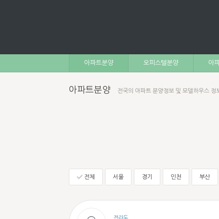
아파트분양
오피스텔분양
아파
아파트분양
전국의 아파트 분양정보 및 모델하우스 정
전체
서울
경기
인천
부산
전라도