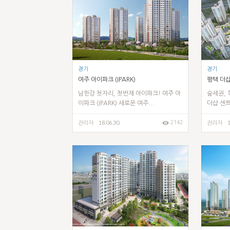
경기
경기
여주 아이파크 (IPARK)
평택 더
남한강 첫자리, 첫번재 아이파크! 여주 아
숲세권, 
이파크 (IPARK) 새로운 여주...
더샵 센트
18.06.30.
1
2142
관리자
관리자