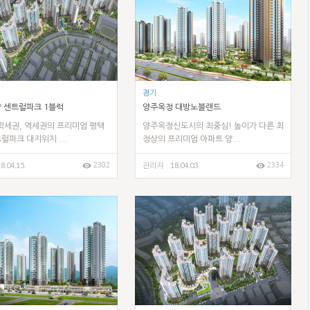
경기
샵 센트럴파크 1블럭
양주옥정 대방노블랜드
학세권, 역세권의 프리미엄 평택
양주옥정신도시의 최중심! 높이가 다른 최
럴파크 대지위치 ...
정상의 프리미엄 아파트 양...
8.04.15.
18.04.03.
2302
2334
관리자