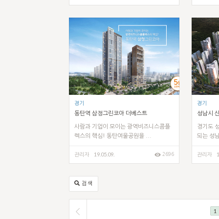
경기
경기
동탄역 삼정그린코아 더베스트
성남시 
사람과 기업이 모이는 광역비즈니스콤플
경기도 
렉스의 핵심! 동탄여울공원을 ...
되는 성남
19.05.09.
1
2696
관리자
관리자
검색
1