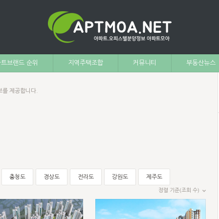
트브랜드 순위
지역주택조합
커뮤니티
부동산뉴스
보를 제공합니다.
충청도
경상도
전라도
강원도
제주도
정렬 기준(조회 수)