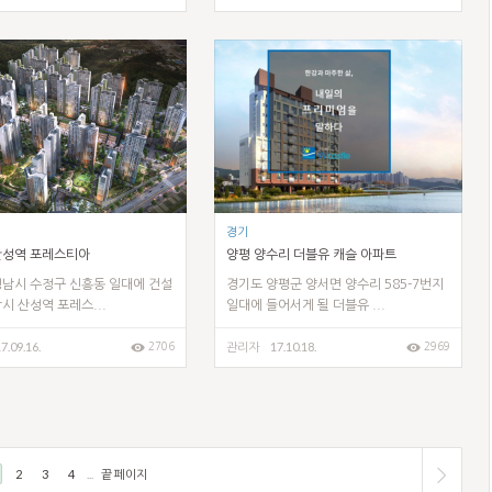
경기
산성역 포레스티아
양평 양수리 더블유 캐슬 아파트
성남시 수정구 신흥동 일대에 건설
경기도 양평군 양서면 양수리 585-7번지
시 산성역 포레스...
일대에 들어서게 될 더블유 ...
7.09.16.
17.10.18.
2706
2969
관리자
2
3
4
...
끝 페이지