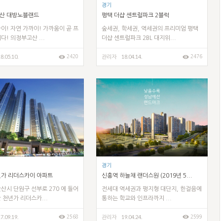
경기
산 대방노블랜드
평택 더샵 센트럴파크 2블럭
이! 자연 가까이! 가까움이 곧 프
숲세권, 학세권, 역세권의 프리미엄 평택
다! 의정부고산 ...
더샵 센트럴파크 2BL 대지위...
8.05.10.
18.04.14.
2420
2476
관리자
경기
년가 리더스카이 아파트
신흥역 하늘채 랜더스원 (2019년 5...
산시 단원구 선부로 270 에 들어
전세대 역세권과 평지형 대단지, 한걸음에
 천년가 리더스카...
통하는 학교와 인프라까지 ...
7.09.19.
19.04.24.
2568
2599
관리자