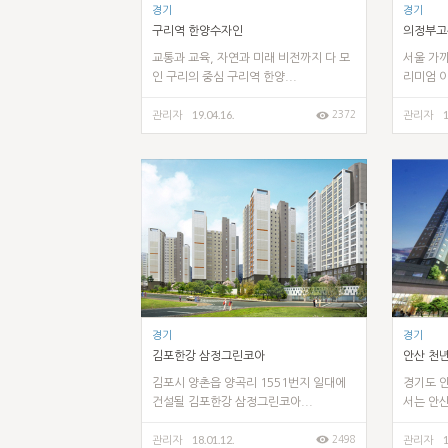
경기
경기
구리역 한양수자인
의정부고
교통과 교육, 자연과 미래 비전까지 다 모
서울 가까
인 구리의 중심 구리역 한양...
리미엄 이
19.04.16.
1
2372
관리자
관리자
경기
경기
김포한강 삼정그린코아
안산 천
김포시 양촌읍 양곡리 1551번지 일대에
경기도 안
건설될 김포한강 삼정그린코아...
서는 안산
18.01.12.
1
2498
관리자
관리자