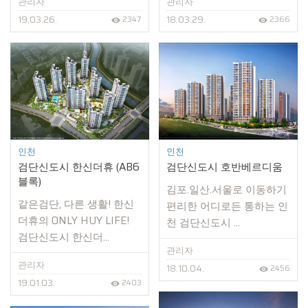
관리자
관리자
19.03.26.
18.03.29.
2347
2366
인천
인천
검단신도시 한신더휴 (AB6
검단신도시 호반베르디움
블록)
김포.일산.서울로 이동하기
같은검단, 다른 생활! 한신
편리한 어디로든 통하는 인
더휴의 ONLY HUY LIFE!
천 검단신도시 ...
검단신도시 한신더...
관리자
관리자
18.10.04.
2456
19.01.03.
2403