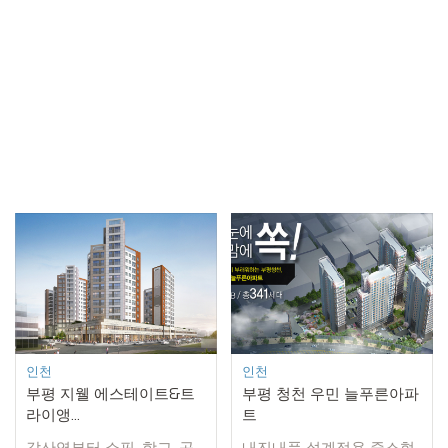
인천
인천
부평 지웰 에스테이트&트
부평 청천 우민 늘푸른아파
라이앵...
트