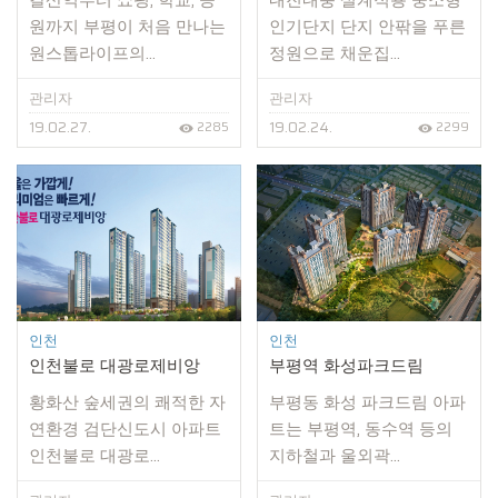
갈산역부터 쇼핑, 학교, 공
내진내풍 설계적용 중소형
원까지 부평이 처음 만나는
인기단지 단지 안팎을 푸른
원스톱라이프의...
정원으로 채운집...
관리자
관리자
19.02.27.
19.02.24.
2285
2299
인천
인천
인천불로 대광로제비앙
부평역 화성파크드림
황화산 숲세권의 쾌적한 자
부평동 화성 파크드림 아파
연환경 검단신도시 아파트
트는 부평역, 동수역 등의
인천불로 대광로...
지하철과 울외곽...