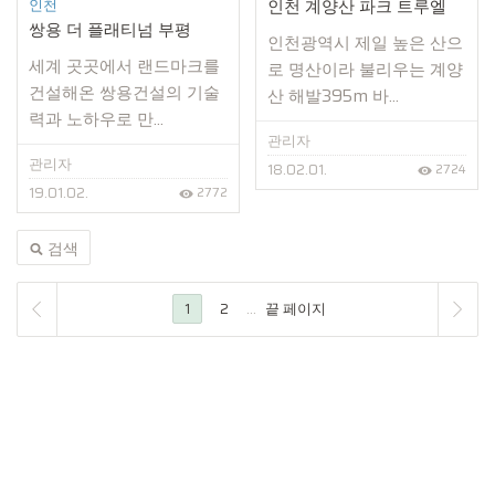
인천
인천 계양산 파크 트루엘
쌍용 더 플래티넘 부평
인천광역시 제일 높은 산으
세계 곳곳에서 랜드마크를
로 명산이라 불리우는 계양
건설해온 쌍용건설의 기술
산 해발395m 바...
력과 노하우로 만...
관리자
관리자
18.02.01.
2724
19.01.02.
2772
검색
1
2
...
끝 페이지