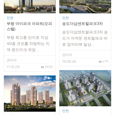
인천
인천
부평 아이파크 아파트(오피
송도더샵센트럴파크3차
스텔)
송도더샵센트럴파크3차 송
부평 최고층 단지로 지상
도가 아껴둔 센트럴파크 바
40층 규모를 자랑하는 지
로 앞자리에 일상...
역 랜드마크 위엄 ...
관리자
관리자
19.08.26.
2711
17.10.29.
2690
인천