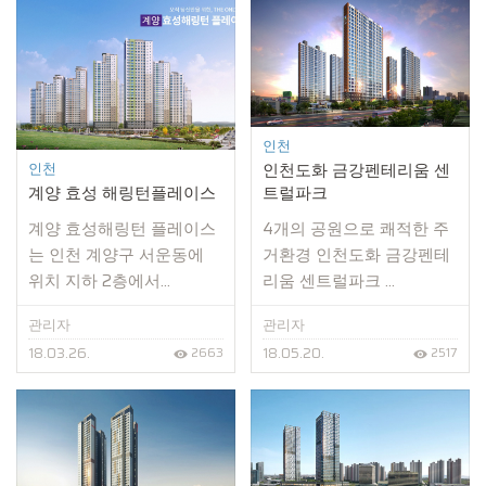
인천
인천
인천도화 금강펜테리움 센
계양 효성 해링턴플레이스
트럴파크
계양 효성해링턴 플레이스
4개의 공원으로 쾌적한 주
는 인천 계양구 서운동에
거환경 인천도화 금강펜테
위치 지하 2층에서...
리움 센트럴파크 ...
관리자
관리자
18.03.26.
18.05.20.
2663
2517