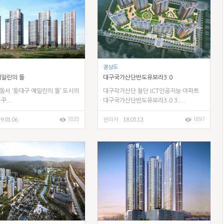
경상도
에일린의 뜰
대구국가산단반도유보라3.0
서 ‘동대구 에일린의 뜰’ 도시의
대구각가산단 첨단 ICT인공지능 아파트
꾸...
대구국가산단반도유보라3.0 3....
9.01.06.
18.05.13.
1835
1897
관리자