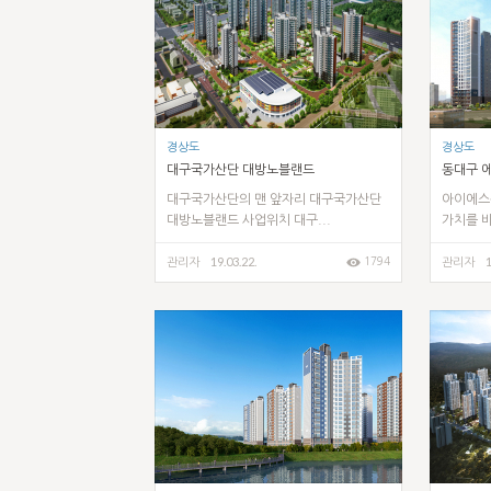
경상도
경상도
대구국가산단 대방노블랜드
동대구 
대구국가산단의 맨 앞자리 대구국가산단
아이에스동
대방노블랜드 사업위치 대구...
가치를 바
19.03.22.
1
1794
관리자
관리자