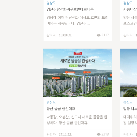
경상도
경상도
경산진량선화지구호반베르디움
사송더샵
임당에 이어 진량선화 에서도 호반의 프리
양산 사송
미엄은 계속됩니다. 경산진...
포스코건설
18.08.03.
1
2117
관리자
관리자
경상도
경상도
양산 물금 한신더휴
밀양 나
낙동강, 오봉산, 신도시 새로운 물금을 완
대지위치 
성하다. 양산 물금 한신더휴...
원 밀양 
17.11.22.
1
2318
관리자
관리자