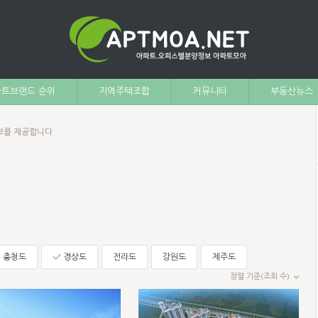
트브랜드 순위
지역주택조합
커뮤니티
부동산뉴스
보를 제공합니다.
충청도
경상도
전라도
강원도
제주도
정렬 기준(조회 수)