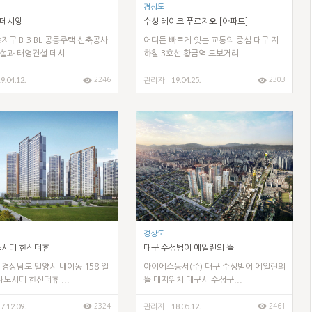
경상도
데시앙
수성 레이크 푸르지오 [아파트]
지구 B-3 BL 공동주택 신축공사
어디든 빠르게 잇는 교통의 중심 대구 지
과 태영건설 데시...
하철 3호선 황금역 도보거리 ...
9.04.12.
19.04.25.
2246
2303
관리자
경상도
노시티 한신더휴
대구 수성범어 에일린의 뜰
경상남도 밀양시 내이동 158 일
아이에스동서(주) 대구 수성범어 에일린의
나노시티 한신더휴 ...
뜰 대지위치 대구시 수성구...
7.12.09.
18.05.12.
2324
2461
관리자