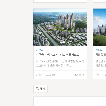
경상도
경상도
대구국가산단 모아미래도 에듀퍼스트
김해율하
대구국가산업단지가 1단계 개발을 완료하
경상남도
고 2단계 개발을 시작한 가운...
해율하시티
19.01.05.
1
2633
관리자
관리자
검색