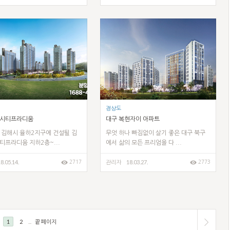
경상도
시티프라디움
대구 복현자이 아파트
 김해시 율하2지구에 건설될 김
무엇 하나 빠짐없이 살기 좋은 대구 북구
프라디움 지하2층~...
에서 삶의 모든 프리엄을 다 ...
8.05.14.
18.03.27.
2717
2773
관리자
1
2
...
끝 페이지