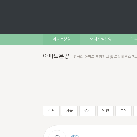
아파트분양
오피스텔분양
아파
아파트분양
전국의 아파트 분양정보 및 모델하우스 정
전체
서울
경기
인천
부산
제주도