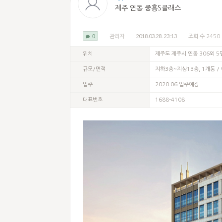
제주 연동 중흥S클래스
2018.03.28. 23:13
0
관리자
조회 수 2450
위치
제주도 제주시 연동 306외 5
규모/면적
지하3층~지상13층, 1개동 / 
입주
2020.06 입주예정
대표번호
1688-4108