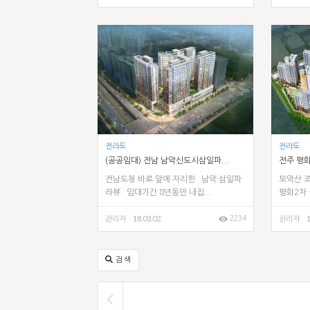
전라도
전라도
(공공임대) 전남 남악신도시삼일파...
전주 평
전남도청 바로 앞에 자리한 `남악 삼일파
모악산 
라뷰` 임대기간 8년동안 내집...
평화2차 
18.03.02.
1
2234
관리자
관리자
검색