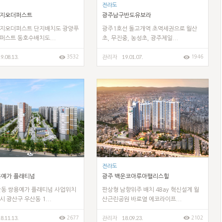
전라도
지오더퍼스트
광주남구반도유보라
지오더퍼스트 단지배치도 광양푸
​광주1호선 돌고개역 초역세권으로 월산
퍼스트 동호수배치도...
초, 무진중, 농성초, 광주제일...
9.08.13.
19.01.07.
3532
1946
관리자
전라도
용예가 플래티넘
광주 백운코아루아팰리스힐
산동 쌍용예가 플래티넘 사업위치
판상형 남향위주 배치 4Bay 혁신설계 월
 광산구 우산동 1...
산근린공원 바로옆 에코라이프...
8.11.13.
18.09.23.
2677
2102
관리자