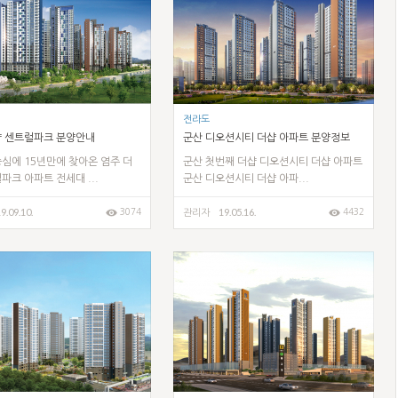
전라도
샵 센트럴파크 분양안내
군산 디오션시티 더샵 아파트 분양정보
심에 15년만에 찾아온 염주 더
군산 첫번째 더샵 디오션시티 더샵 아파트
파크 아파트 전세대 ...
군산 디오션시티 더샵 아파...
9.09.10.
19.05.16.
3074
4432
관리자