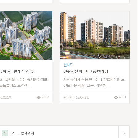
전라도
화2차 골드클래스 모악산
전주 서신 아이파크e편한세상
조망 특권을 누리는 숲세권라이프
서신동에서 처음 만나는 1,390세대의 브
골드클래스 모악산 ...
랜드타운 생활, 교육, 자연까...
8.02.19.
18.04.25.
2562
4591
관리자
1
2
...
끝 페이지