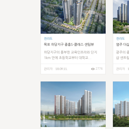
전라도
전라도
목포 하당지구 중흥S-클래스 센텀뷰
염주 더
하당지구의 풍부한 교육인프라와 단지
광주의 중
1km 안에 초등학교부터 대학교...
샵 센트럴
18.09.11.
1
2776
관리자
관리자