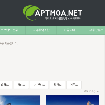
트브랜드 순위
지역주택조합
커뮤니티
부동산뉴스
보를 제공합니다.
충청도
경상도
전라도
강원도
제주도
정렬 기준()