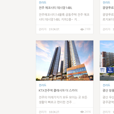
전라도
전라도
전주 에코시티 데시앙14BL
광양푸르
전주에코시티14블록 공동주택 전주 에코
광양푸르
시티 데시앙14BL 지하2층~ 지...
르지오더
19.04.07.
1
2108
관리자
관리자
전라도
전라도
KTX전주역 클래시아 더 스카이
광산 쌍
전주의 미래가치가 모두 모이는 곳 모든
광산 우
생활이 빠르고 편리한 전주 ...
광주광역시
18.04.27.
1
2416
관리자
관리자