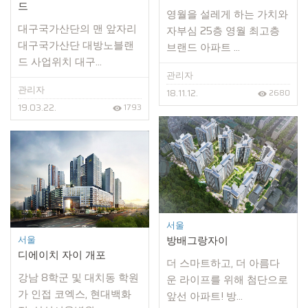
드
영월을 설레게 하는 가치와
대구국가산단의 맨 앞자리
자부심 25층 영월 최고층
대구국가산단 대방노블랜
브랜드 아파트 ...
드 사업위치 대구...
관리자
관리자
18.11.12.
2680
19.03.22.
1793
서울
서울
방배그랑자이
디에이치 자이 개포
더 스마트하고, 더 아름다
강남 8학군 및 대치동 학원
운 라이프를 위해 첨단으로
가 인접 코엑스, 현대백화
앞선 아파트! 방...