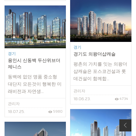
경기
경기
경기도 의왕더샵캐슬
용인시 신동백 두산위브더
평촌의 가치를 잇는 의왕더
제니스
샵캐슬은 포스코건설과 롯
동백에 없던 명품 중소형
데건설이 함께합...
대단지 모든것이 행복한 미
래비전과 자연생...
관리자
18.06.23.
4734
관리자
18.07.25.
5980