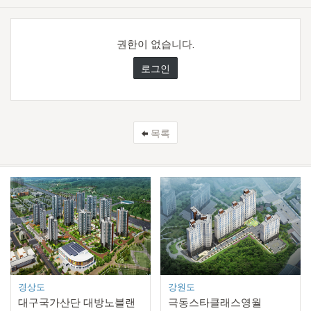
권한이 없습니다.
로그인
목록
경상도
강원도
대구국가산단 대방노블랜
극동스타클래스영월