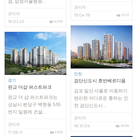
점, 삼성서울병원...
관리자
관리자
19.04.19.
3172
18.03.23.
4295
인천
경기
검단신도시 호반베르디움
판교 더샵 퍼스트파크
김포.일산.서울로 이동하기
판교 더 샵 퍼스트파크는
편리한 어디로든 통하는 인
성남시 분당구 백현동 516
천 검단신도시 ...
번지 일원에 건설...
관리자
관리자
18.10.04.
2454
17.08.11.
4991